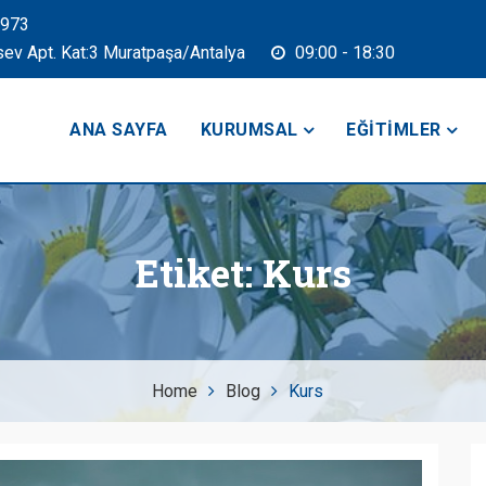
2973
sev Apt. Kat:3 Muratpaşa/Antalya
09:00 - 18:30
ANA SAYFA
KURUMSAL
EĞITIMLER
Etiket:
Kurs
Home
Blog
Kurs