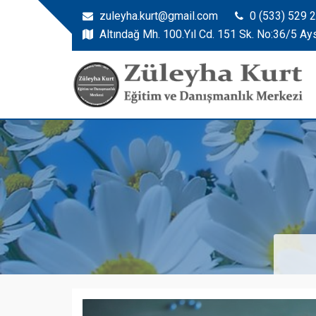
zuleyha.kurt@gmail.com
0 (533) 529 
Altındağ Mh. 100.Yıl Cd. 151 Sk. No:36/5 Ay
Zuleyha Kurt
Züleyha Kurt Eğitim ve Danışmanlık Merkezi