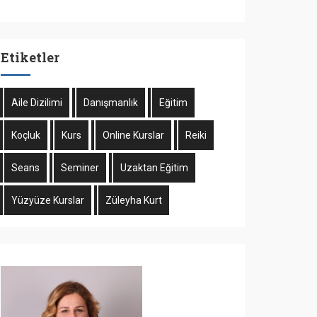
Etiketler
Aile Dizilimi
Danışmanlık
Eğitim
Koçluk
Kurs
Online Kurslar
Reiki
Seans
Seminer
Uzaktan Eğitim
Yüzyüze Kurslar
Züleyha Kurt