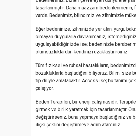
Bedenlerimiz; bizleri çevreleyen dünya enerjisin
tasarlanmıştır. Daha muazzam bedenlenmenin; fa
vardır. Bedenimiz, bilincimiz ve zihnimizle mük
Eğer bedeninize, zihninizde yer alan; yargı, bakış
olmayan duygularla davranırsanız, istemediğiniz s
uygulayabildiğinizde ise; bedeninizle beraber m
olumsuzluklardan kendinizi uzaklaştırırsınız.
Tüm fiziksel ve ruhsal hastalıkların, bedenimizd
bozukluklarla başladığını biliyoruz. Bilim; size b
tıp diliyle anlatacaktır. Access ise; bu tanımı ço
çalışıyor.
Beden Terapileri, bir enerji çalışmasıdır. Terapil
girmek ve birlik yaratmak için tasarlanmıştır. On
değiştirirseniz, bunu yapmaya başladığınız ve 
ilişki şeklini değiştirmeye adım atarsınız.