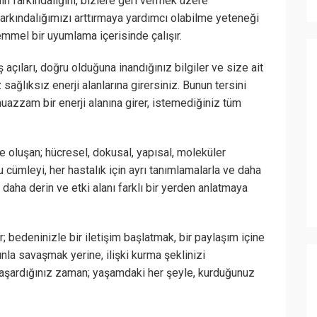
in farkındalığını, bizlere geri vermek üzere
rkındalığımızı arttırmaya yardımcı olabilme yeteneği
emmel bir uyumlama içerisinde çalışır.
 açıları, doğru olduğuna inandığınız bilgiler ve size ait
ağlıksız enerji alanlarına girersiniz. Bunun tersini
uazzam bir enerji alanına girer, istemediğiniz tüm
e oluşan; hücresel, dokusal, yapısal, moleküler
u cümleyi, her hastalık için ayrı tanımlamalarla ve daha
k daha derin ve etki alanı farklı bir yerden anlatmaya
er; bedeninizle bir iletişim başlatmak, bir paylaşım içine
unla savaşmak yerine, ilişki kurma şeklinizi
başardığınız zaman; yaşamdaki her şeyle, kurduğunuz