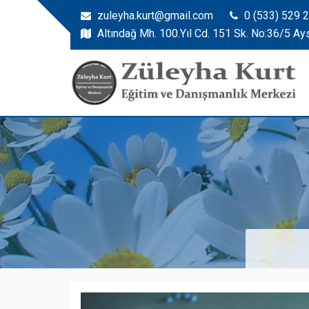
zuleyha.kurt@gmail.com
0 (533) 529 
Altındağ Mh. 100.Yıl Cd. 151 Sk. No:36/5 Ay
Zuleyha Kurt
Züleyha Kurt Eğitim ve Danışmanlık Merkezi