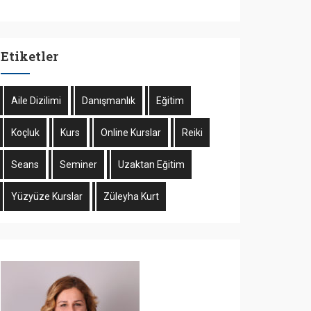
Etiketler
Aile Dizilimi
Danışmanlık
Eğitim
Koçluk
Kurs
Online Kurslar
Reiki
Seans
Seminer
Uzaktan Eğitim
Yüzyüze Kurslar
Züleyha Kurt