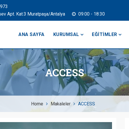
2973
sev Apt. Kat:3 Muratpaşa/Antalya
09:00 - 18:30
ANA SAYFA
KURUMSAL
EĞITIMLER
ACCESS
Home
Makaleler
ACCESS