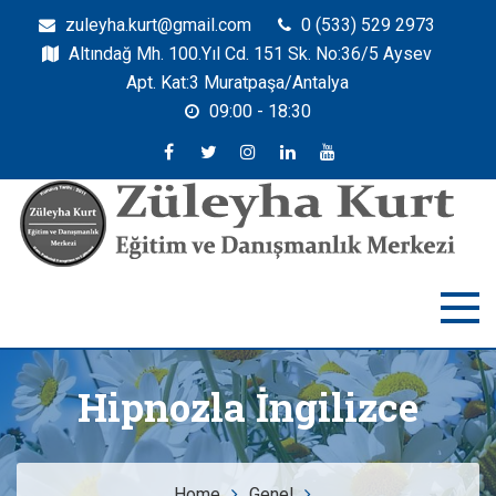
zuleyha.kurt@gmail.com
0 (533) 529 2973
Altındağ Mh. 100.Yıl Cd. 151 Sk. No:36/5 Aysev
Apt. Kat:3 Muratpaşa/Antalya
09:00 - 18:30
Zuleyha Kurt
Züleyha Kurt Eğitim ve Danışmanlık Merkezi
Hipnozla İngilizce
Home
Genel