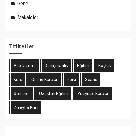
Genel
Makaleler
Etiketler
Aile Dizilimi
Danışmanlık
Eğitim
Koçluk
Kurs
Online Kurslar
Reiki
Seans
Seminer
Uzaktan Eğitim
Yüzyüze Kurslar
Züleyha Kurt