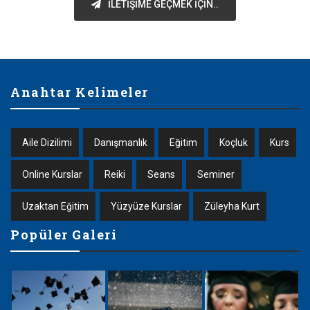
İLETIŞIME GEÇMEK IÇIN..
Anahtar Kelimeler
Aile Dizilimi
Danışmanlık
Eğitim
Koçluk
Kurs
Online Kurslar
Reiki
Seans
Seminer
Uzaktan Eğitim
Yüzyüze Kurslar
Züleyha Kurt
Popüler Galeri