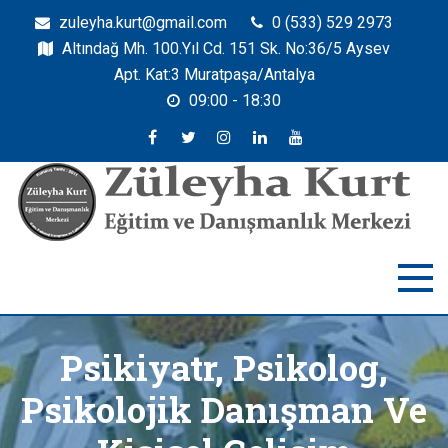
zuleyha.kurt@gmail.com
0 (533) 529 2973
Altındağ Mh. 100.Yıl Cd. 151 Sk. No:36/5 Aysev
Apt. Kat:3 Muratpaşa/Antalya
09:00 - 18:30
Zuleyha Kurt
Züleyha Kurt Eğitim ve Danışmanlık Merkezi
Psikiyatr, Psikolog,
Psikolojik Danışman Ve