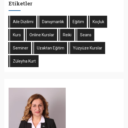
Etiketler
Aile Dizilimi
Danışmanlık
Eğitim
Koçluk
Kurs
Online Kurslar
Reiki
Seans
Seminer
Uzaktan Eğitim
Yüzyüze Kurslar
Züleyha Kurt